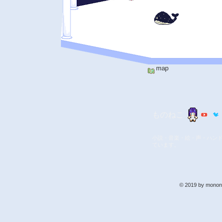
map
​ものねこ
​小説・音楽・絵・声・ハン
ています。
© 2019 by monone